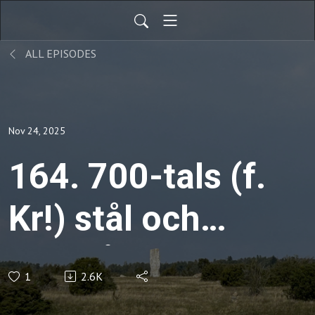
ALL EPISODES
Nov 24, 2025
164. 700-tals (f.
Kr!) stål och
2000 årig
1
2.6K
järnframställning