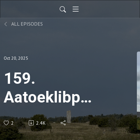
ALL EPISODES
Oct 20, 2025
159.
Aatoeklibpe,
Aatoklimpoe,
2
2.4K
Atoklimpen -