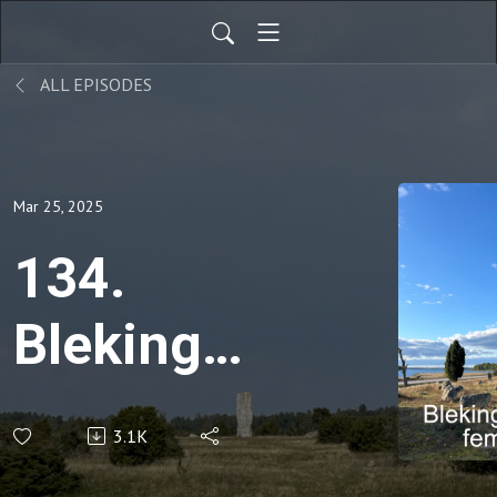
ALL EPISODES
Mar 25, 2025
134.
Blekinges
historia
3.1K
på fem